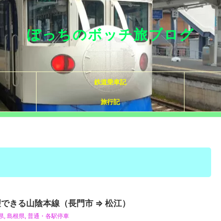
ぼっちのボッチ旅ブログ
鉄道乗車記
旅行記
できる山陰本線（長門市 ⇒ 松江）
県
,
島根県
,
普通・各駅停車