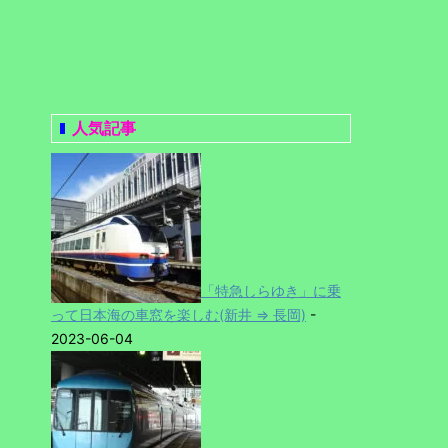
人気記事
「特急しらゆき」に乗
って日本海の車窓を楽しむ(新井 ⇒ 長岡)
-
2023-06-04