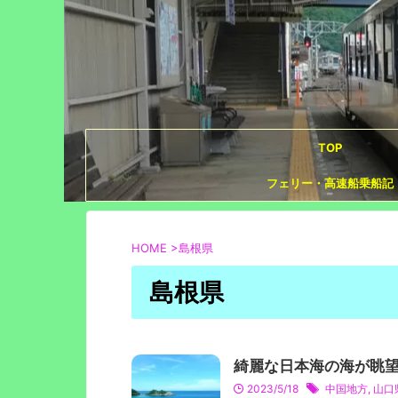
TOP
フェリー・高速船乗船記
HOME
>
島根県
島根県
綺麗な日本海の海が眺望
2023/5/18
中国地方
,
山口