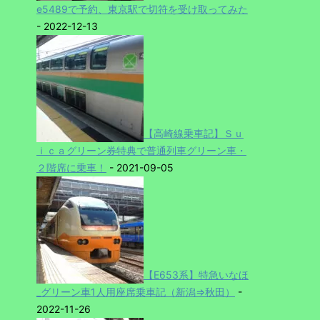
e5489で予約、東京駅で切符を受け取ってみた
- 2022-12-13
【高崎線乗車記】Ｓｕ
ｉｃａグリーン券特典で普通列車グリーン車・
２階席に乗車！
- 2021-09-05
【E653系】特急いなほ
_グリーン車1人用座席乗車記（新潟⇒秋田）
-
2022-11-26