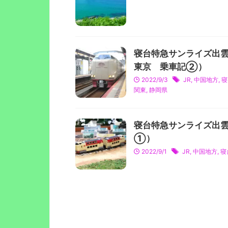
寝台特急サンライズ出雲
東京 乗車記②）
2022/9/3
JR
,
中国地方
,
寝
関東
,
静岡県
寝台特急サンライズ出雲
①）
2022/9/1
JR
,
中国地方
,
寝