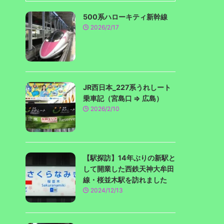
500系ハローキティ新幹線
2026/2/17
JR西日本_227系うれしート
乗車記（宮島口 ⇒ 広島）
2026/2/10
【駅探訪】14年ぶりの新駅と
して開業した西鉄天神大牟田
線・桜並木駅を訪れました
2024/12/13