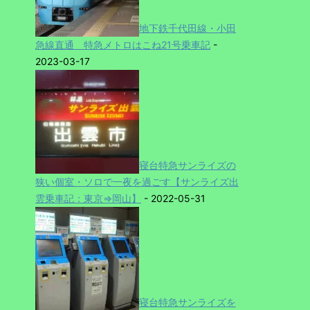
地下鉄千代田線・小田
急線直通 特急メトロはこね21号乗車記
-
2023-03-17
寝台特急サンライズの
狭い個室・ソロで一夜を過ごす【サンライズ出
雲乗車記：東京⇒岡山】
- 2022-05-31
寝台特急サンライズを