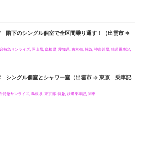
 階下のシングル個室で全区間乗り通す！（出雲市 ⇒
台特急サンライズ
,
岡山県
,
島根県
,
愛知県
,
東京都
,
特急
,
神奈川県
,
鉄道乗車記
,
 シングル個室とシャワー室（出雲市 ⇒ 東京 乗車記
台特急サンライズ
,
島根県
,
東京都
,
特急
,
鉄道乗車記
,
関東