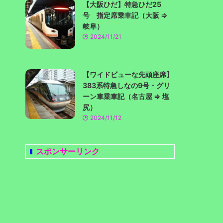
【大阪ひだ】特急ひだ25
号 指定席乗車記（大阪 ⇒
岐阜）
2024/11/21
【ワイドビューな先頭座席】
383系特急しなの9号・グリ
ーン車乗車記（名古屋 ⇒ 塩
尻）
2024/11/12
スポンサーリンク