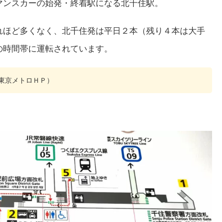
マンスカーの始発・終着駅になる北千住駅。
れほど多くなく、北千住発は平日２本（残り４本は大手
の時間帯に運転されています。
東京メトロＨＰ）