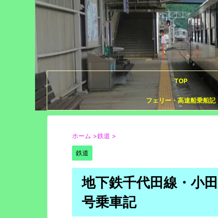
TOP
フェリー・高速船乗船記
ホーム
>
鉄道
>
鉄道
地下鉄千代田線・小田
号乗車記