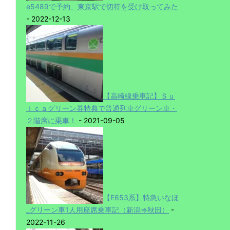
e5489で予約、東京駅で切符を受け取ってみた
- 2022-12-13
【高崎線乗車記】Ｓｕ
ｉｃａグリーン券特典で普通列車グリーン車・
２階席に乗車！
- 2021-09-05
【E653系】特急いなほ
_グリーン車1人用座席乗車記（新潟⇒秋田）
-
2022-11-26