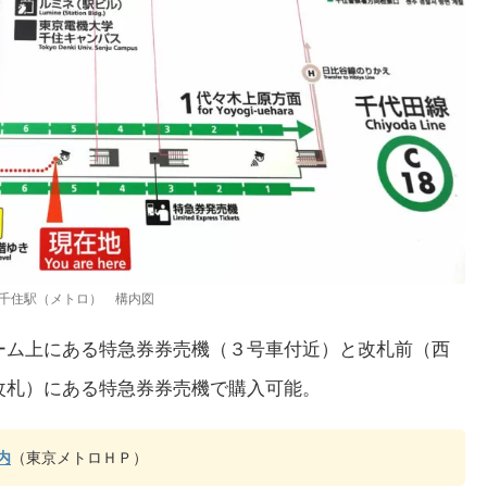
千住駅（メトロ） 構内図
ーム上にある特急券券売機（３号車付近）と改札前（西
改札）にある特急券券売機で購入可能。
内
（東京メトロＨＰ）