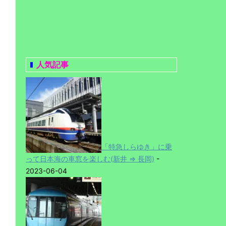
人気記事
「特急しらゆき」に乗
って日本海の車窓を楽しむ(新井 ⇒ 長岡)
-
2023-06-04