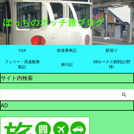
ぼっちのボッチ旅ブログ
鉄道乗車記
駅巡り
TOP
フェリー・高速船乗
SBホークス観戦記(野
旅行記
船記
球)
サイト内検索
AD