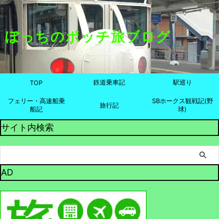
ぼっちのボッチ旅ブログ
鉄道乗車記
駅巡り
TOP
フェリー・高速船乗
SBホークス観戦記(野
旅行記
船記
球)
サイト内検索
AD