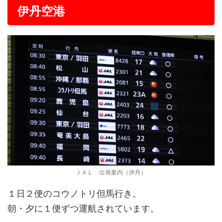
伊丹空港
ＪＡＬ 出発案内（伊丹）
１日２便のコウノトリ但馬行き。
朝・夕に１便ずつ運航されています。