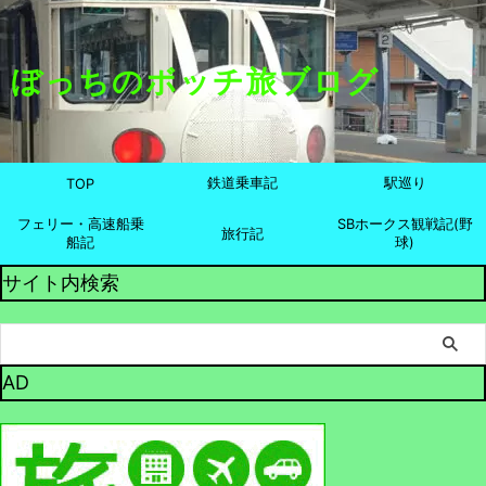
ぼっちのボッチ旅ブログ
鉄道乗車記
駅巡り
TOP
フェリー・高速船乗
SBホークス観戦記(野
旅行記
船記
球)
サイト内検索
AD