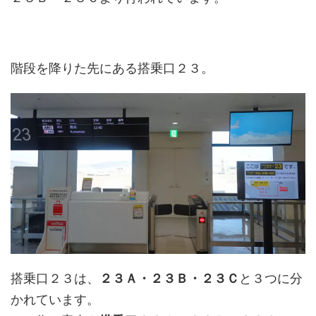
階段を降りた先にある搭乗口２３。
搭乗口２３は、
２３Ａ・２３Ｂ・２３Ｃ
と３つに分
かれています。