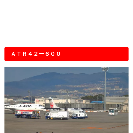
ＡＴＲ４２ー６００