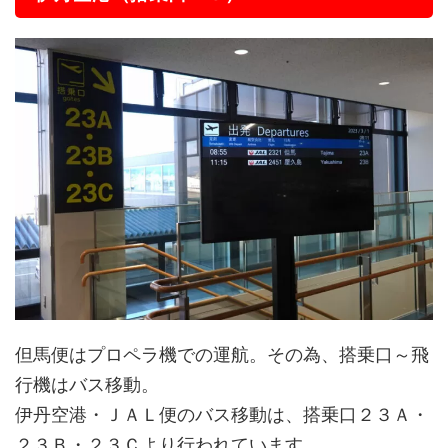
但馬便はプロペラ機での運航。その為、搭乗口～飛
行機はバス移動。
伊丹空港・ＪＡＬ便のバス移動は、搭乗口２３Ａ・
２３Ｂ・２３Ｃより行われています。