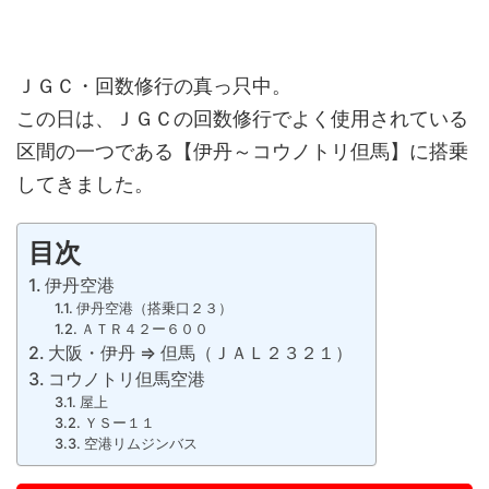
ＪＧＣ・回数修行の真っ只中。
この日は、ＪＧＣの回数修行でよく使用されている
区間の一つである【伊丹～コウノトリ但馬】に搭乗
してきました。
目次
伊丹空港
伊丹空港（搭乗口２３）
ＡＴＲ４２ー６００
大阪・伊丹 ⇒ 但馬（ＪＡＬ２３２１）
コウノトリ但馬空港
屋上
ＹＳー１１
空港リムジンバス