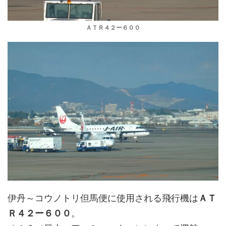
ＡＴＲ４２ー６００
伊丹～コウノトリ但馬便に使用される飛行機は
ＡＴ
Ｒ４２ー６００
。