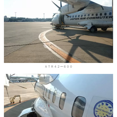
ＡＴＲ４２ー６００