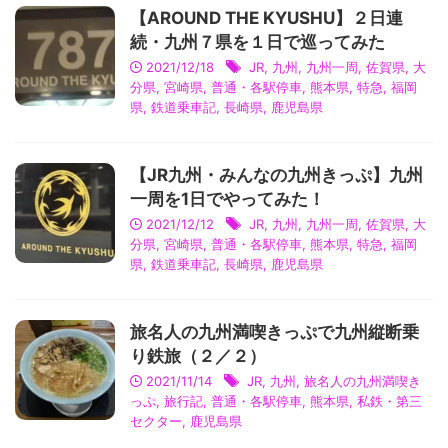
【AROUND THE KYUSHU】２日連
続・九州７県を１日で巡ってみた
2021/12/18
JR
,
九州
,
九州一周
,
佐賀県
,
大
分県
,
宮崎県
,
普通・各駅停車
,
熊本県
,
特急
,
福岡
県
,
鉄道乗車記
,
長崎県
,
鹿児島県
【JR九州・みんなの九州きっぷ】九州
一周を1日でやってみた！
2021/12/12
JR
,
九州
,
九州一周
,
佐賀県
,
大
分県
,
宮崎県
,
普通・各駅停車
,
熊本県
,
特急
,
福岡
県
,
鉄道乗車記
,
長崎県
,
鹿児島県
旅名人の九州満喫きっぷで九州縦断乗
り鉄旅（２／２）
2021/11/14
JR
,
九州
,
旅名人の九州満喫き
っぷ
,
旅行記
,
普通・各駅停車
,
熊本県
,
私鉄・第三
セクター
,
鹿児島県