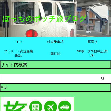
ぼっちのボッチ旅ブログ
鉄道乗車記
駅巡り
TOP
フェリー・高速船乗
SBホークス観戦記(野
旅行記
船記
球)
サイト内検索
AD