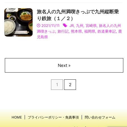
旅名人の九州満喫きっぷで九州縦断乗
り鉄旅（１／２）
2021/11/11
JR
,
九州
,
宮崎県
,
旅名人の九州
満喫きっぷ
,
旅行記
,
熊本県
,
福岡県
,
鉄道乗車記
,
鹿
児島県
Next »
1
2
HOME
プライバシーポリシー・免責事項
問い合わせフォーム