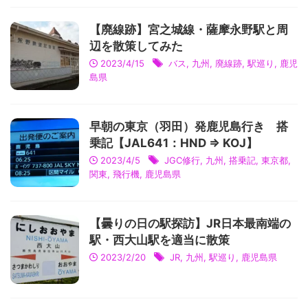
【廃線跡】宮之城線・薩摩永野駅と周
辺を散策してみた
2023/4/15
バス
,
九州
,
廃線跡
,
駅巡り
,
鹿児
島県
早朝の東京（羽田）発鹿児島行き 搭
乗記【JAL641：HND ⇒ KOJ】
2023/4/5
JGC修行
,
九州
,
搭乗記
,
東京都
,
関東
,
飛行機
,
鹿児島県
【曇りの日の駅探訪】JR日本最南端の
駅・西大山駅を適当に散策
2023/2/20
JR
,
九州
,
駅巡り
,
鹿児島県