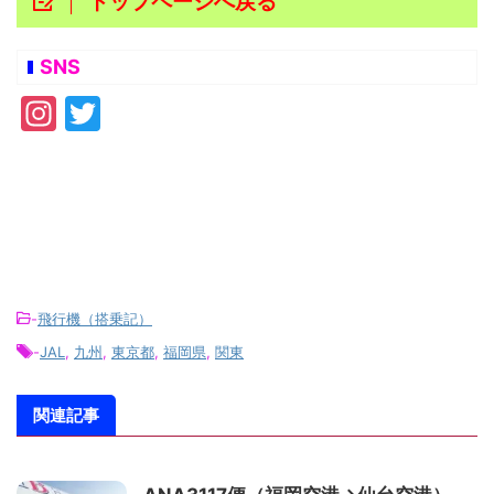
トップページへ戻る
SNS
In
T
st
w
a
itt
gr
er
a
m
-
飛行機（搭乗記）
-
JAL
,
九州
,
東京都
,
福岡県
,
関東
関連記事