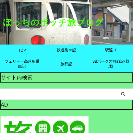
ぼっちのボッチ旅ブログ
鉄道乗車記
駅巡り
TOP
フェリー・高速船乗
SBホークス観戦記(野
旅行記
船記
球)
サイト内検索
AD