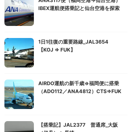
ANA3117便（福岡空港→仙台空港）
IBEX運航便搭乗記と仙台空港を探索
1日1往復の重要路線_JAL3654
【KOJ ⇒ FUK】
AIRDO運航の新千歳⇒福岡便に搭乗
（ADO112／ANA4812）CTS⇒FUK
【搭乗記】JAL2377 普通席_大阪