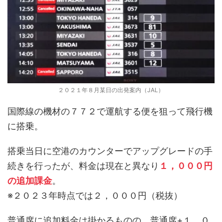
２０２１年８月某日の出発案内（JAL）
国際線の機材の７７２で運航する便を狙って飛行機
に搭乗。
搭乗当日に空港のカウンターでアップグレードの手
続きを行ったが、料金は現在と異なり
１，０００円
の追加課金
。
※２０２３年時点では２，０００円（税抜）
普通席に追加料金は掛かるものの、普通席+１，０