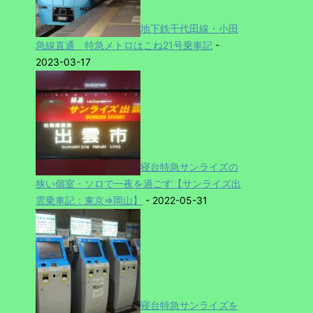
地下鉄千代田線・小田
急線直通 特急メトロはこね21号乗車記
-
2023-03-17
寝台特急サンライズの
狭い個室・ソロで一夜を過ごす【サンライズ出
雲乗車記：東京⇒岡山】
- 2022-05-31
寝台特急サンライズを