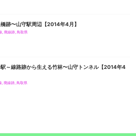
橋跡〜山守駅周辺【2014年4月】
線
,
廃線跡
,
鳥取県
駅～線路跡から生える竹林〜山守トンネル【2014年4
線
,
廃線跡
,
鳥取県