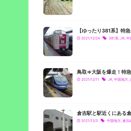
【ゆったり381系】特
2021/12/24
381系
,
JR
,
中
鳥取⇒大阪を爆走！特
2021/12/11
JR
,
中国地方
,
倉吉駅と駅近くにある
2021/12/3
中国地方
,
倉吉