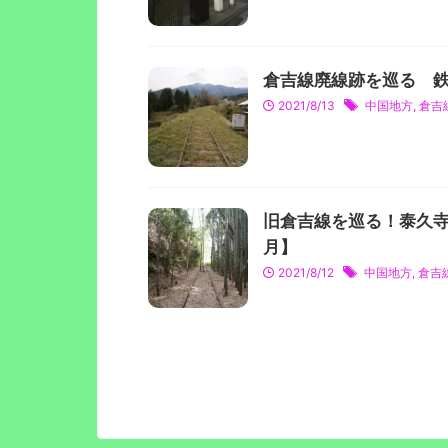
倉吉線廃線跡を巡る 鉄
2021/8/13
中国地方
,
倉吉
旧倉吉線を巡る！泰久寺
月】
2021/8/12
中国地方
,
倉吉