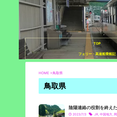
TOP
フェリー・高速船乗船記
HOME
>
鳥取県
鳥取県
陰陽連絡の役割を終えた因
2023/7/3
JR
,
中国地方
,
岡