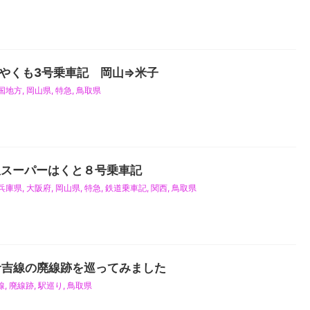
急やくも3号乗車記 岡山⇒米子
国地方
,
岡山県
,
特急
,
鳥取県
急スーパーはくと８号乗車記
兵庫県
,
大阪府
,
岡山県
,
特急
,
鉄道乗車記
,
関西
,
鳥取県
倉吉線の廃線跡を巡ってみました
線
,
廃線跡
,
駅巡り
,
鳥取県