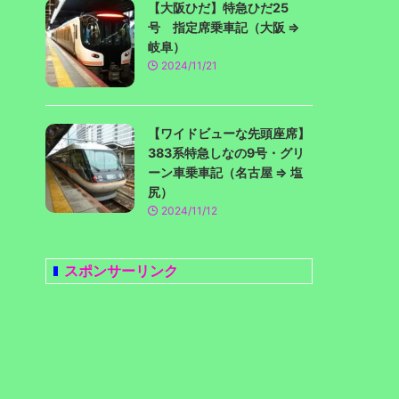
【大阪ひだ】特急ひだ25
号 指定席乗車記（大阪 ⇒
岐阜）
2024/11/21
【ワイドビューな先頭座席】
383系特急しなの9号・グリ
ーン車乗車記（名古屋 ⇒ 塩
尻）
2024/11/12
スポンサーリンク