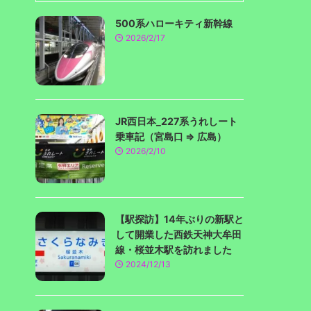
500系ハローキティ新幹線
2026/2/17
JR西日本_227系うれしート
乗車記（宮島口 ⇒ 広島）
2026/2/10
【駅探訪】14年ぶりの新駅と
して開業した西鉄天神大牟田
線・桜並木駅を訪れました
2024/12/13