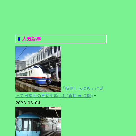
人気記事
「特急しらゆき」に乗
って日本海の車窓を楽しむ(新井 ⇒ 長岡)
-
2023-06-04