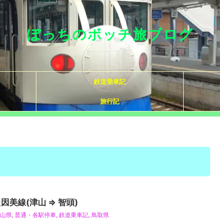
ぼっちのボッチ旅ブログ
鉄道乗車記
旅行記
美線(津山 ⇒ 智頭)
山県
,
普通・各駅停車
,
鉄道乗車記
,
鳥取県