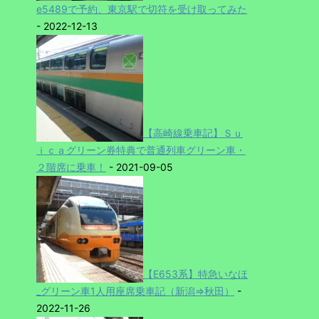
e5489で予約、東京駅で切符を受け取ってみた
- 2022-12-13
【高崎線乗車記】Ｓｕ
ｉｃａグリーン券特典で普通列車グリーン車・
２階席に乗車！
- 2021-09-05
【E653系】特急いなほ
_グリーン車1人用座席乗車記（新潟⇒秋田）
-
2022-11-26