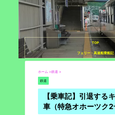
TOP
フェリー・高速船乗船記
ホーム
>
鉄道
>
鉄道
【乗車記】引退するキ
車（特急オホーツク2