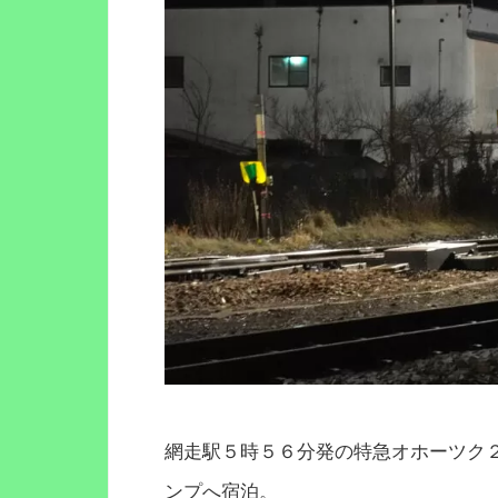
網走駅５時５６分発の特急オホーツク
ンプへ宿泊。