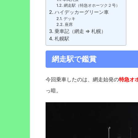
網走駅（特急オホーツク２号）
ハイデッカーグリーン車
デッキ
座席
乗車記（網走 ⇒ 札幌）
札幌駅
網走駅で鑑賞
今回乗車したのは、網走始発の
特急オ
っ暗。