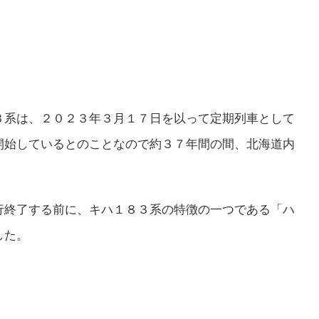
３系は、２０２３年３月１７日を以って定期列車として
開始しているとのことなので約３７年間の間、北海道内
行終了する前に、キハ１８３系の特徴の一つである「ハ
した。