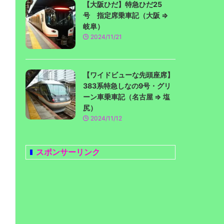
【大阪ひだ】特急ひだ25
号 指定席乗車記（大阪 ⇒
岐阜）
2024/11/21
【ワイドビューな先頭座席】
383系特急しなの9号・グリ
ーン車乗車記（名古屋 ⇒ 塩
尻）
2024/11/12
スポンサーリンク