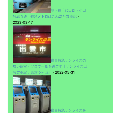
地下鉄千代田線・小田
急線直通 特急メトロはこね21号乗車記
-
2023-03-17
寝台特急サンライズの
狭い個室・ソロで一夜を過ごす【サンライズ出
雲乗車記：東京⇒岡山】
- 2022-05-31
寝台特急サンライズを