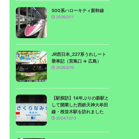
500系ハローキティ新幹線
2026/2/17
JR西日本_227系うれしート
乗車記（宮島口 ⇒ 広島）
2026/2/10
【駅探訪】14年ぶりの新駅と
して開業した西鉄天神大牟田
線・桜並木駅を訪れました
2024/12/13