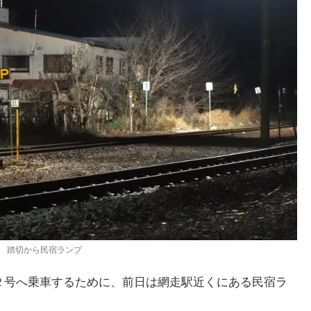
踏切から民宿ランプ
２号へ乗車するために、前日は網走駅近くにある民宿ラ