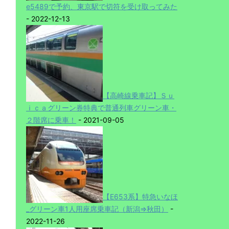
e5489で予約、東京駅で切符を受け取ってみた
- 2022-12-13
【高崎線乗車記】Ｓｕ
ｉｃａグリーン券特典で普通列車グリーン車・
２階席に乗車！
- 2021-09-05
【E653系】特急いなほ
_グリーン車1人用座席乗車記（新潟⇒秋田）
-
2022-11-26