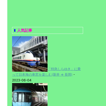
人気記事
「特急しらゆき」に乗
って日本海の車窓を楽しむ(新井 ⇒ 長岡)
-
2023-06-04