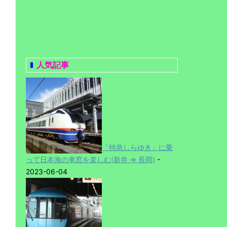
人気記事
「特急しらゆき」に乗
って日本海の車窓を楽しむ(新井 ⇒ 長岡)
-
2023-06-04