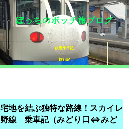
ぼっちのボッチ旅ブログ
鉄道乗車記
旅行記
住宅地を結ぶ独特な路線！スカイレ
瀬野線 乗車記（みどり口⇔みど