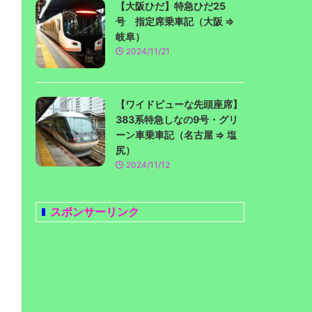
【大阪ひだ】特急ひだ25
号 指定席乗車記（大阪 ⇒
岐阜）
2024/11/21
【ワイドビューな先頭座席】
383系特急しなの9号・グリ
ーン車乗車記（名古屋 ⇒ 塩
尻）
2024/11/12
スポンサーリンク