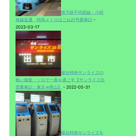
地下鉄千代田線・小田
急線直通 特急メトロはこね21号乗車記
-
2023-03-17
寝台特急サンライズの
狭い個室・ソロで一夜を過ごす【サンライズ出
雲乗車記：東京⇒岡山】
- 2022-05-31
寝台特急サンライズを