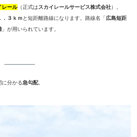
イレール
（正式は
スカイレールサービス株式会社
）。
１．３ｋｍ
と短距離路線になります。路線名「
広島短距
離
」が用いられています。
間に分かる
急勾配
。