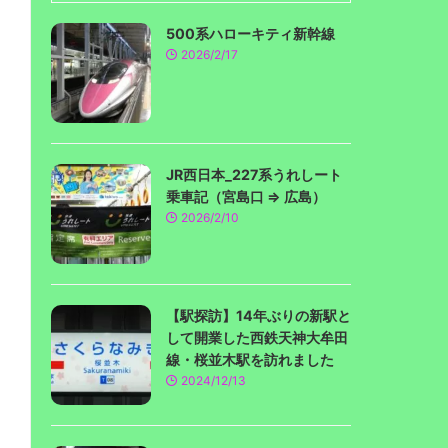
500系ハローキティ新幹線
2026/2/17
JR西日本_227系うれしート
乗車記（宮島口 ⇒ 広島）
2026/2/10
【駅探訪】14年ぶりの新駅と
して開業した西鉄天神大牟田
線・桜並木駅を訪れました
2024/12/13