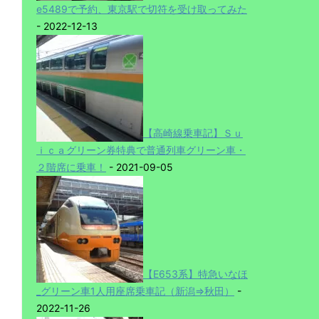
e5489で予約、東京駅で切符を受け取ってみた
- 2022-12-13
【高崎線乗車記】Ｓｕ
ｉｃａグリーン券特典で普通列車グリーン車・
２階席に乗車！
- 2021-09-05
【E653系】特急いなほ
_グリーン車1人用座席乗車記（新潟⇒秋田）
-
2022-11-26