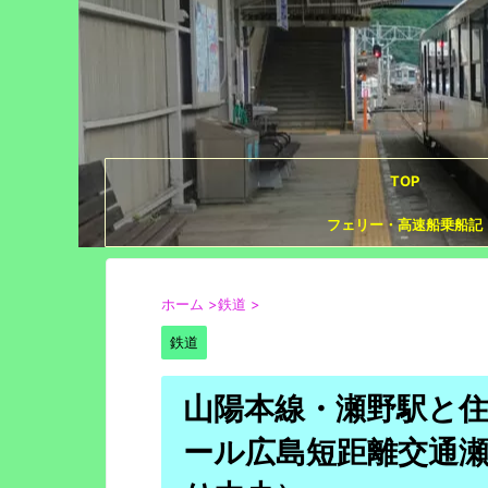
TOP
フェリー・高速船乗船記
ホーム
>
鉄道
>
鉄道
山陽本線・瀬野駅と
ール広島短距離交通