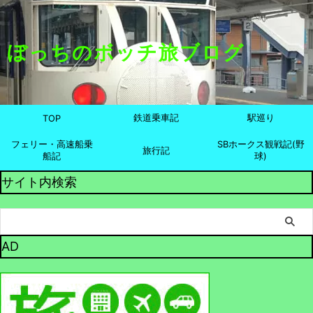
ぼっちのボッチ旅ブログ
鉄道乗車記
駅巡り
TOP
フェリー・高速船乗
SBホークス観戦記(野
旅行記
船記
球)
サイト内検索
AD