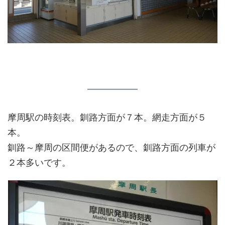
摩周駅の時刻表。釧路方面が７本。網走方面が５
本。
釧路～摩周の区間便があるので、釧路方面の列車が
２本多いです。