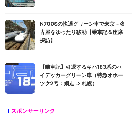
N700Sの快適グリーン車で東京～名
古屋をゆったり移動【乗車記＆座席
探訪】
【乗車記】引退するキハ183系のハ
イデッカーグリーン車（特急オホー
ツク2号：網走 ⇒ 札幌）
スポンサーリンク