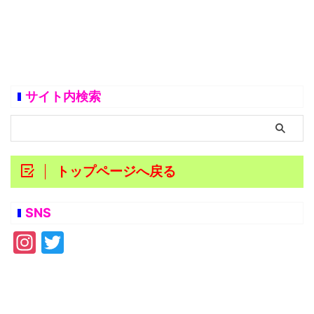
サイト内検索
トップページへ戻る
SNS
In
T
st
w
a
itt
gr
er