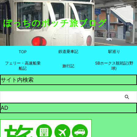
ぼっちのボッチ旅ブログ
鉄道乗車記
駅巡り
TOP
フェリー・高速船乗
SBホークス観戦記(野
旅行記
船記
球)
サイト内検索
AD