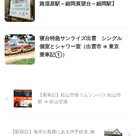
路湿原駅～細岡展望台～細岡駅】
寝台特急サンライズ出雲 シングル
個室とシャワー室（出雲市 ⇒ 東京
乗車記①）
【乗車記】松山空港リムジンバス 松山市
駅 ⇒ 松山空港
【駅探訪】海岸が真横にある伊予鉄道_梅