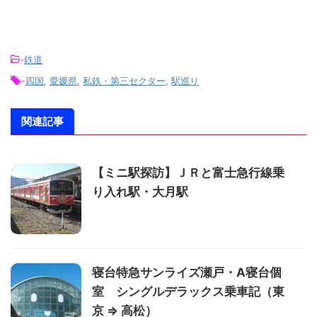
a
m
-
鉄道
-
四国
,
愛媛県
,
私鉄・第三セクター
,
駅巡り
関連記事
【ミニ駅探訪】ＪＲと富士急行線乗
り入れ駅・大月駅
寝台特急サンライズ瀬戸・A寝台個
室 シングルデラックス乗車記（東
京 ⇒ 高松）