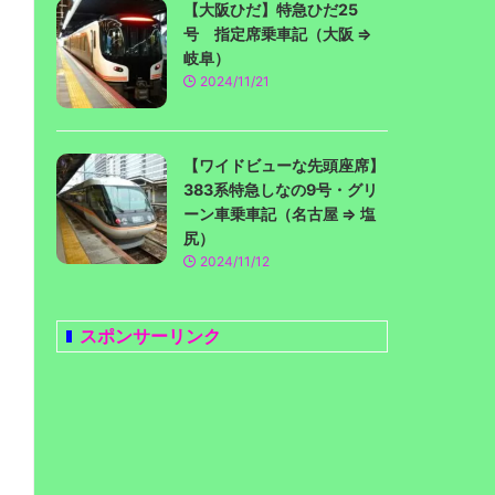
【大阪ひだ】特急ひだ25
号 指定席乗車記（大阪 ⇒
岐阜）
2024/11/21
【ワイドビューな先頭座席】
383系特急しなの9号・グリ
ーン車乗車記（名古屋 ⇒ 塩
尻）
2024/11/12
スポンサーリンク