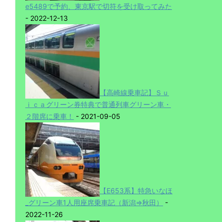
e5489で予約、東京駅で切符を受け取ってみた
- 2022-12-13
【高崎線乗車記】Ｓｕ
ｉｃａグリーン券特典で普通列車グリーン車・
２階席に乗車！
- 2021-09-05
【E653系】特急いなほ
_グリーン車1人用座席乗車記（新潟⇒秋田）
-
2022-11-26