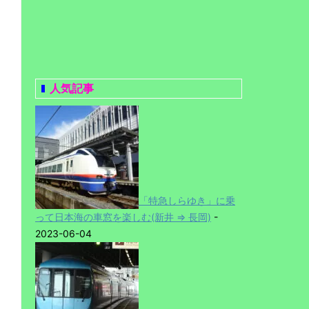
人気記事
「特急しらゆき」に乗
って日本海の車窓を楽しむ(新井 ⇒ 長岡)
-
2023-06-04