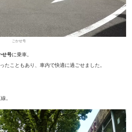
ごかせ号
かせ号
に乗車。
だったこともあり、車内で快適に過ごせました。
直線。