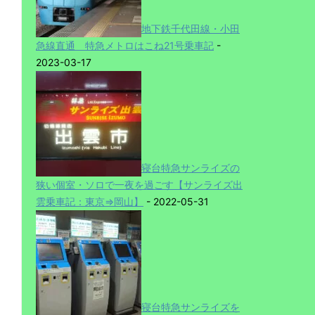
地下鉄千代田線・小田
急線直通 特急メトロはこね21号乗車記
-
2023-03-17
寝台特急サンライズの
狭い個室・ソロで一夜を過ごす【サンライズ出
雲乗車記：東京⇒岡山】
- 2022-05-31
寝台特急サンライズを