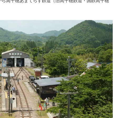
から高千穂あまてらす鉄道（旧高千穂鉄道・国鉄高千穂