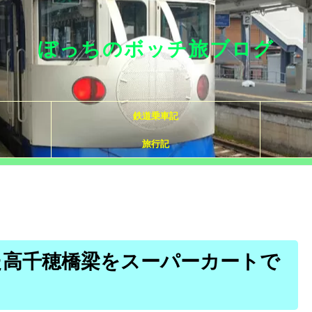
ぼっちのボッチ旅ブログ
鉄道乗車記
旅行記
た高千穂橋梁をスーパーカートで