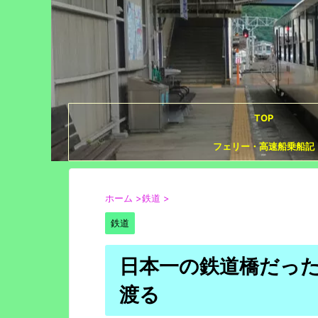
TOP
フェリー・高速船乗船記
ホーム
>
鉄道
>
鉄道
日本一の鉄道橋だっ
渡る