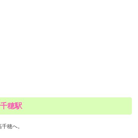
高千穂駅
高千穂へ。