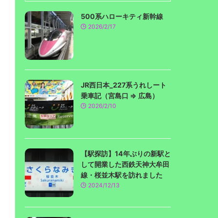
500系ハローキティ新幹線
2026/2/17
JR西日本_227系うれしート
乗車記（宮島口 ⇒ 広島）
2026/2/10
【駅探訪】14年ぶりの新駅と
して開業した西鉄天神大牟田
線・桜並木駅を訪れました
2024/12/13